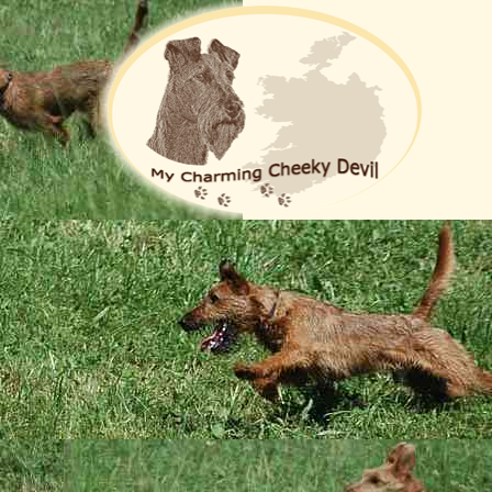
Die Zucht
Hoppla, jetzt komm ich ...
t nun auch der letzte kleine Mann des Glenveagh-Kleeblatts ausgezoge
uch dieses Mal, dass es all unsere Schätzelein mit ihren Lebensplätze
 bringen diese jetzt in echte Irish Terrier Fanhaushalte. In den Absc
ir wieder tolle Leute kennenlernen durften, die sich gut um unsere B
lenveaghs und Euren Familien lange, glückliche und gesunde Jahre!
 ... das Kleeblatt wird flügge ...