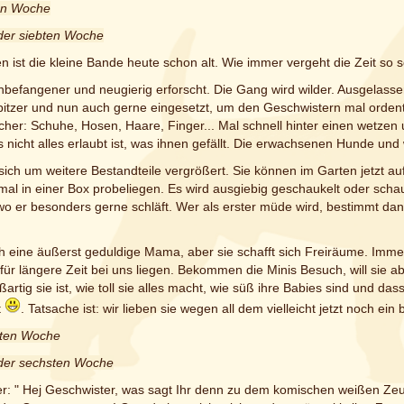
ten Woche
der siebten Woche
 ist die kleine Bande heute schon alt. Wie immer vergeht die Zeit so s
befangener und neugierig erforscht. Die Gang wird wilder. Ausgelasse
tzer und nun auch gerne eingesetzt, um den Geschwistern mal ordentlic
cher: Schuhe, Hosen, Haare, Finger... Mal schnell hinter einen wetzen und
s nicht alles erlaubt ist, was ihnen gefällt. Die erwachsenen Hunde und 
 sich um weitere Bestandteile vergrößert. Sie können im Garten jetzt 
mal in einer Box probeliegen. Es wird ausgiebig geschaukelt oder scha
wo er besonders gerne schläft. Wer als erster müde wird, bestimmt dann 
h eine äußerst geduldige Mama, aber sie schafft sich Freiräume. Immer
r längere Zeit bei uns liegen. Bekommen die Minis Besuch, will sie aber
artig sie ist, wie toll sie alles macht, wie süß ihre Babies sind und dass
t
. Tatsache ist: wir lieben sie wegen all dem vielleicht jetzt noch ei
sten Woche
 der sechsten Woche
r: " Hej Geschwister, was sagt Ihr denn zu dem komischen weißen Zeu