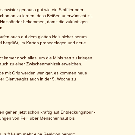
chwister genauso gut wie ein Stofftier oder
chon an zu lernen, dass Beißen unerwünscht ist.
n Halsbänder bekommen, damit die zukünftigen
n.
laufen auch auf dem glatten Holz sicher herum.
el begrüßt, im Karton probegelegen und neue
 immer noch alles, um die Minis satt zu kriegen.
 auch zu einer Zwischenmahlzeit erweichen.
ünde mit Grip werden weniger, es kommen neue
der Glenveaghs auch in der 5. Woche zu
 gehen jetzt schon kräftig auf Entdeckungstour -
tungen von Fell, über Menschenhaut bis
n, ruft kaum mehr eine Reaktion hervor;