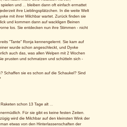
pielen und ... bleiben dann oft einfach ermattet
ederzeit ihre Lieblingsplätzchen. In die weite Welt
e mit ihrer Milchbar wartet. Zurück finden sie
 Blick und kommen dann auf wackligen Beinen
 vorne los. Sie entdecken nun ihre Stimmen - nicht
ereits "Tante" Ronja kennengelernt. Sie kam auf
iner wurde schon angeschleckt, und Dyvke
ürlich auch das, was allen Welpen mit 2 Wochen
 Sie prusten und schmatzen und schütteln sich -
n? Schaffen sie es schon auf die Schaukel? Sind
?
 Raketen schon 13 Tage alt ...
rmüdlich. Für sie gibt es keine festen Zeiten.
ßzügig wird die Milchbar auf den kleinsten Wink der
t man etwas von den Hinterlassenschaften der