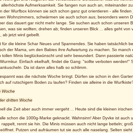
allerhöchste Aufmerksamkeit. Sie fangen nun auch an, miteinander zu s
n der Wurfbox können sie sich schon ganz gut orientieren - alle finden j
inen Wohnzimmers, schwärmen sie auch schon aus; besonders wenn Dyvk
 aber das dauert gar nicht mehr lange. Sie suchen auch schon unseren
en, was sie wollten; drehen ab; finden unseren Blick ... alles geht von
ab jetzt wird gebellt.
zt für die kleine Schar Neues und Spannendes. Sie haben tatsächlich b
sch der Mama, um den Babies ihre Aufwartung zu machen. So manch e
n tollen Minis beglückwünscht und sehr bewundert. Dann passierte nat
e Wurmkur. Einfach ekelhaft, findet die Gang: "sollte verboten werden!"
 ankuscheln. Da ist dann alles halb so schlimm.
 gespannt was die nächste Woche bringt. Dürfen sie schon in den Garte
uch auf rutschigem Boden zu laufen? Finden sie alleine in die Wurfkiste
en Woche
der dritten Woche
ell die Zeit aber auch immer vergeht ... Heute sind die kleinen irischen
lle schon die 1000g-Marke geknackt. Wahnsinn! Aber Dyvke ist auch une
 rappelt, rennt sie hin. Die Minis müssen auch nicht lange betteln; gro
öffnet. Putzen und aufräumen tut sie auch alle naselang. Selten sieh