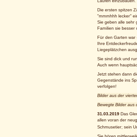
Laufen einzubauen. E
Die ersten spitzen Z
"mmmhhh lecker" ein
Sie geben alle sehr
Familien sie besser 
Für den Garten war d
Ihre Entdeckerfreud
Liegeplätzchen ausg
Sie sind dick und r
Auch wenn hauptsäch
Jetzt stehen dann d
Gegenstände ins Spi
verfolgen!
Bilder aus der vier
Bewegte Bilder aus 
31.03.2019
Das Glen
allen voran der neu
Schmusetier; sein U
Sie hören mittlerwe