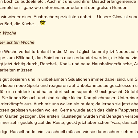
n Loch zu buddeln etc.. Auch mit uns und ihrer Besucherfangemeinde inte
 Kämpfchen - ganz wie untereinander oder mit den großen Hunden.
ir wieder einen Ausbrecherspezialisten dabei ... Unsere Glow ist sooo
as Bad, die Küche ...
en Woche
 der achten Woche
te Woche verlief turbulent für die Minis. Täglich kommt jetzt Neues au
pe zum Bällebad, das Spielhaus muss erkundet werden, die Mama zieht
 jetzt richtig durch, Raschel-, Knall- und neue Haushaltsgeräusche, Auto
rarbeiten müssen.
es gut dosieren und in unbekannten Situationen immer dabei sind, um Si
Sie lieben neue Spiele und reagieren auf Unbekanntes aufgeschlossen u
ür sich entdeckt und halten dort schon super ihr Gleichgewicht. Getobt
 Sie lieben Besuch und sind richtige kleine Kampfschmuser. Untereina
Terrierkämpfe aus. Auch mit uns wollen sie raufen; da lernen sie jetzt a
osen gebissen werden wollen. Gerne wurde auch das kleine Pappverste
n Garten gezogen. Die ersten Kaustengel wurden mit Behagen verspeist
mer sehr geduldig auf die Reste, guckt jetzt aber schon "was, das soll 
rlige Rasselbande, viel zu schnell müssen wir sie dann schon ziehen la