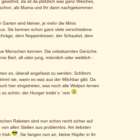
 gewöhnt, da ist da plötzlich was ganz Weiches,
ich schon, als Mama und Ihr dann nachgekommen
 Garten wird kleiner, je mehr die Minis
Haus. Sie kennen schon ganz viele verschiedene
r Schräge, dem Noppenkissen, der Schaukel, dem
t neue Menschen kennen. Die unbekannten Gerüche,
 Bart, alt oder jung, männlich oder weiblich -
nnen es, überall angefasst zu werden. Schlimm
timmt sie, wann es was aus der Milchbar gibt. Da
auch hier eingetreten, was noch alle Welpen lernen
so schön: der Hunger treibt´s ´rein
.
rischen Raketen sind nun schon recht sicher auf
von allen Stellen aus problemlos. Am liebsten
 Irish
. Sie fangen nun an, kleine Hüpfer in ihr