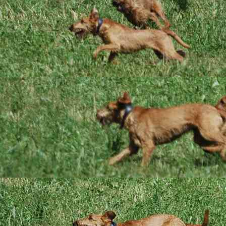
Die letzte Woche wur
ihnen einzeln beschä
herausgequetscht. Wa
Raketen mit ihren sp
sie ihnen immer wie
solange tabu, bis es 
ist. Sie lernen schn
Im Garten und im Wel
geklettert, gebuddel
uns trotz vermehrte
dann ausgepowert mi
mit uns starten, dan
bedingungsloses Ver
Das Vertrauen, das s
einer längeren Autof
der Praxis ausgesch
Chippen wurde nicht 
war wieder mal sehr
und Schnauzen schau
Die Babies sind alle