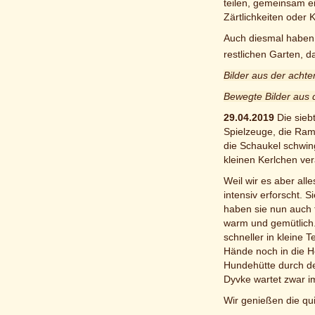
teilen, gemeinsam ei
Zärtlichkeiten oder
Auch diesmal haben w
restlichen Garten, d
Bilder aus der acht
Bewegte Bilder aus
29.04.2019
Die sieb
Spielzeuge, die Ram
die Schaukel schwingt
kleinen Kerlchen ve
Weil wir es aber all
intensiv erforscht. 
haben sie nun auch f
warm und gemütlich.
schneller in kleine 
Hände noch in die H
Hundehütte durch de
Dyvke wartet zwar im
Wir genießen die qui