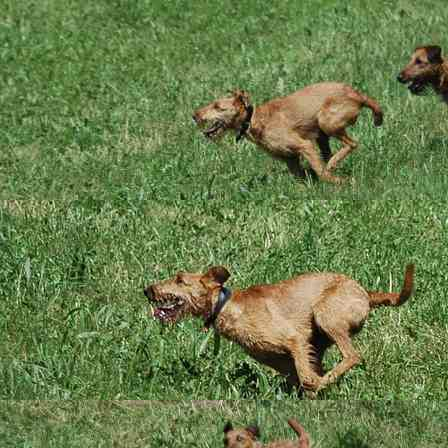
Das sind wir
18.05.2019
Heute is
so wissen wir doch a
Freude geschenkt und
Dankbarkeit, dass w
Wir wünschen Euch G
Der Abschied
13.05.2019
9 Wochen