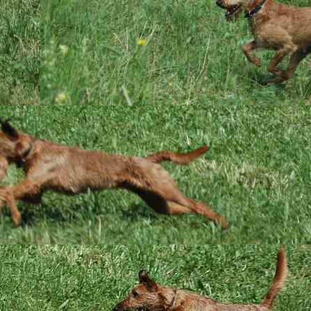
de viel an den kleinen Derwischen erzogen. Ihre stürmische Art war selb
ftigt, aber einem Ansturm nicht gewachsen ist. Dyvke hat bis Samstag n
rnendes Knurren, nicht zu gierig und rücksichtslos vorzugehen, war st
itzen Zähnchen können jetzt der Mama schon recht weh tun ... Sie balg
der Grenzen auf. Ebenso mit Spielzeugen oder den Hufen zum Kauen - w
ihnen freiwillig überlassen wird. Auch wir knurren jetzt viel, damit sie 
ell, aber mit ihren kleinen Dickköpfen wollen sie immer wieder wissen, o
penzimmer lassen die roten Wilden "die Sau ´raus". Es wird getobt, gez
t, die Liegeflächen verwüstet und so mancher Karton geschreddert. So he
r Putz- und Aufräumarbeiten jedesmal das Herz aufgeht, wenn wir sie 
t ihrer Restenergie auf unseren Schoß stürmen, sich ankuscheln und 
n aber wohlig erschöpft in Schlaf fallen, sind das die Momente, die wi
trauen bringen sie uns entgegen!
ie auch unbekannte Situationen neugierig meistern lässt, hat sich auc
ahrt, die nach so viel üben im Schlaf und völlig unbeeindruckt verbrach
wärmt, um alles zu erkunden. Alles war sooo spannend, selbst die Un
ganz so relaxt hingenommen, aber gleich war alles wieder gut und wei
 beeindruckt, wie ruhig die Welpen bei der Gesundheitskontrolle waren
en, Abhorchen - alles gar kein Problem (sie kennen es halt von Anfan
 pumperlgesund, strotzen vor Kraft und haben gute Gewichte. Einem Star