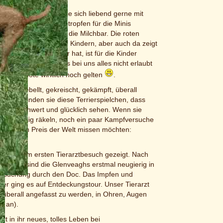
st für Opal zuviel, die sich liebend gerne mit
och die letzten Milchtropfen für die Minis
ets die Einladung an die Milchbar. Die roten
t sich gerne mit ihren Kindern, aber auch da zeigt
as ein Erwachsener hat, ist für die Kinder
hundgerecht lernen, was bei uns alles nicht erlaubt
b die Verbote wirklich noch gelten
.
errt, gebellt, gekreischt, gekämpft, überall
rrlich finden sie diese Terrierspielchen, dass
so unbeschwert und glücklich sehen. Wenn sie
sich wohlig räkeln, noch ein paar Kampfversuche
r um keinen Preis der Welt missen möchten:
h bei ihrem ersten Tierarztbesuch gezeigt. Nach
t wurde, sind die Glenveaghs erstmal neugierig in
tersuchung durch den Doc. Das Impfen und
ter ging es auf Entdeckungstour. Unser Tierarzt
: überall angefasst zu werden, in Ohren, Augen
g an).
t in ihr neues, tolles Leben bei