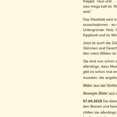
Klappe ´raus und ...
was mega kalt ist. 
seid."
Das Kleeblatt wird m
ausschwärmen - es fe
Untergründe: Holz, 
Kippbrett und im W
Jetzt ist auch die 
Stimmen und Gesicht
den roten Wilden ist
Sie sind nun schon 
allerdings, dass Mam
gibt es schon mal ei
mussten: die angebo
Bilder aus der fünf
Bewegte Bilder aus 
07.04.2019
Die klei
den Beinen und kenne
chillen sie allerdin