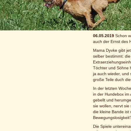
terrierbegeisterten
immer mit einem la
Bilder aus der neu
Bewegte Bilder aus
06.05.2019
Schon wi
auch der Ernst des 
Mama Dyvke gibt jetz
selber bestimmt: di
Extraerziehungseinhe
Töchter und Söhne 
ja auch wieder, und 
große Teile duch di
In der letzten Woche
in der Hundebox im A
gebellt und herumgew
sie wollen, nervt s
die kleine Bande ist
Bewegungslosigkeit
Die Spiele unterein