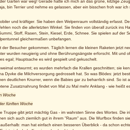
 der Garten war weg! Gerade hatte ich mich an das grüne, kitzlige Zeug
Naja, bin Terrier und nehme es gelassen, aber ein bisschen froh war 
obiler und kräftiger. Sie haben den Welpenraum vollständig erfasst. Der
hlen noch die allerletzten Winkel. Sie finden von überall zurück ins 
Gummi, Stoff, Rasen, Stein, Kiesel, Erde, Schnee. Sie spielen auf de
elpentunnel gleichermaßen unbefangen.
Zeit der Besucher gekommen. Täglich lernen die kleinen Raketen jetz
er wurden neugierig und ohne Berührungsängste erforscht. Mit und ohne
 es egal; Hauptsache es wird gespielt und gekuschelt.
zweimal entwurmt; es wurden mehrfach die Krallen geschnitten; sie ke
a Dyvke die Milchversorgung gedrosselt hat. So was Blödes: jetzt bes
nen deutlichen Knurrer, wenn die Babies gar zu beharrlich sind. So ist 
tene Zusatznahrung findet von Mal zu Mal mehr Anklang - wie heißt es 
ten Woche
der fünften Woche
ne Truppe gibt jetzt mächtig Gas - im wahrsten Sinne des Wortes. Die i
n sich auch ziemlich gut in ihrem "Raum" aus. Die Wurfbox finden sie 
gs außerhalb: man hat einfach einen besseren Überblick - da schon echte