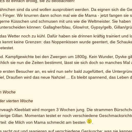
s ist einfach drollig, sie zu beobachten!
ähnchen sind da und wollen ausprobiert werden. Da eignen sich die Ges
 Finger. Wir knurren dann schon mal wie die Mama - jetzt fangen sie s
 gerne Küsschen und schmusen mit uns wie die Weltmeister. Sie habe
unterscheiden können: Gallagher/blau, Glow/rot, Gypsy/gelb, Gillan/grü
as Wetter noch zu kühl. Dafür haben sie drinnen kräftig trainiert und 
e kennt keine Grenzen: das Noppenkissen wurde geentert, die Schauk
etestet.
und. Kampfgewichte bei den Zwergen um 1800g. Kein Wunder, Dyvke gibt
lich sie nun die Zeiten bestimmt, lässt sie sich doch so manches Mal
ie ersten Besucher an, es wird nun sehr bald zugefüttert, die Untergr
el, Draußen wird das neue Nahziel ... Es bleibt spannend, das Leben 
ten Woche
der vierten Woche
veagh-Kleeblatt wird morgen 3 Wochen jung. Die strammen Bürschchen
gierige Gillan. Momentan testet er noch verschiedene Geschmacksrich
rteil: die Milch von Mama schmeckt am besten
.
ile recht gut und reagieren auf verschiedene Geräusche: was sie kenne