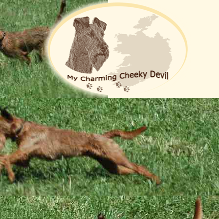
Die Zucht
Hoppla, jetzt komm ich ...
 unserem G-Wurf aus der vierten Woche: