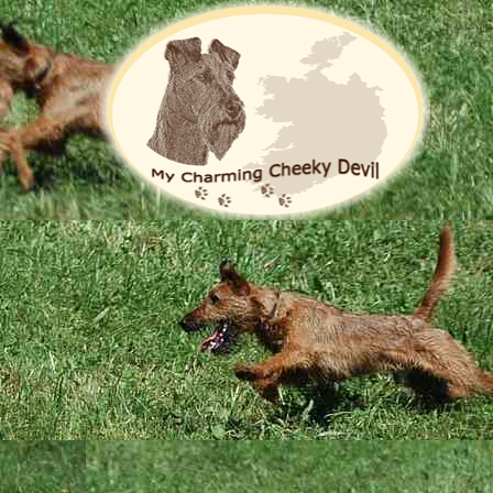
Die Zucht
Hoppla, jetzt komm ich ...
 unserem G-Wurf aus der fünften Woche: