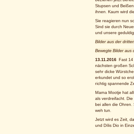
Stupsen und Beißen b
ihnen. Kaum wird di
Sie reagieren nun s
Sind sie durch Neue
und unsere geduldig
Bilder aus der dritt
Bewegte Bilder aus 
13.11.2016
Fast 14 
nächsten großen Sch
sehr dicke Würstche
erkundet und so ero
richtig spannende Ze
Mama Mootje hat all
als verdreifacht. D
bei allen die Ohren
weh tun.
Jetzt wird es Zeit, d
und Dílis Dio in Einz