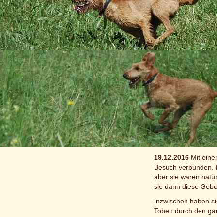
Terrier.
Autofahren finden si
versuchen sie neugi
angekommen sind sie 
auf der Schaukel aus
einer anständigen L
Am Samstag haben wi
ihnen fremden Mensc
des Körpergebäudes u
Mit ein paar Tagen 
Kleinen.
Bilder aus der acht
Bewegte Bilder aus
19.12.2016
Mit eine
Besuch verbunden. E
aber sie waren natür
sie dann diese Gebor
Inzwischen haben si
Toben durch den gan