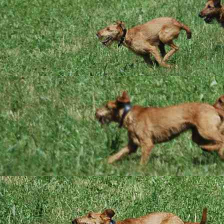
Der Abschied
01.01.2017
9 Wochen
einem weinenden Aug
... unsere Pogues sind
Das Highlight der Wo
geboren ...
vorsorglich mal ein
dann versuchen, da
Darin sind sie mittl
Garten doch viel sc
geschleppt, stolz wi
Die Wurfkiste ist mi
immer darin zu finde
Die Knallerei haben
Bilder aus der neu
Bewegte Bilder aus
25.12.2016
Die klei
zum Abenteuer. Ruc
ist manchmal schon 
bestürmen, ablecken 