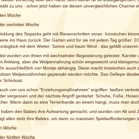
akt zu uns - schon jetzt haben sie diesen unvergleichlichen Charme des
sten Woche
 der sechsten Woche
icklung des Sixpacks geht mit Riesenschritten voran. Inzwischen kön
leine ins Haus zurück. Der Garten wird für sie mit jedem Tag größer: 2/
Mordsglück mit dem Wetter: Sonne und kaum Wind - das gefällt unsere
tel wurden von ihnen mit wechselnder Begeisterung getestet. Karotte 
dem Anklang, aber die Welpennahrung schön eingeweicht und kleingemust
hr ausschließlich von Mootje abhängig. Diese macht inzwischen auch zie
 spitzen Welpenzähnchen gepiesakt werden möchte. Das Gefiepe diesb
hr Schicksal.
 auch von uns schon "Erziehungsmaßnahmen" ergriffen: beißen verboten
er vergessen und der nächste Angriff gestartet: Schuhe, Füße, Hosen, 
cher. Wenn dann so eine Terrierbande an einem hängt, muss man doch s
 haben den Babies ihre Aufwartung gemacht, und wurden von Alt und 
igt allen stolz ihre Babies, um dann zu massiven Spielaufforderungen
ten Woche
der fünften Woche