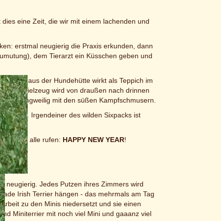
dies eine Zeit, die wir mit einem lachenden und
ken: erstmal neugierig die Praxis erkunden, dann
e Zumutung), dem Tierarzt ein Küsschen geben und
 die Decke aus der Hundehütte wirkt als Teppich im
ht, das Spielzeug wird von draußen nach drinnen
rd nicht langweilig mit den süßen Kampfschmusern.
Schlafen. Irgendeiner des wilden Sixpacks ist
en.
 und wir alle rufen:
HAPPY NEW YEAR
!
und neugierig. Jedes Putzen ihres Zimmers wird
ade Irish Terrier hängen - das mehrmals am Tag
rbeit zu den Minis niedersetzt und sie einen
nd Miniterrier mit noch viel Mini und gaaanz viel