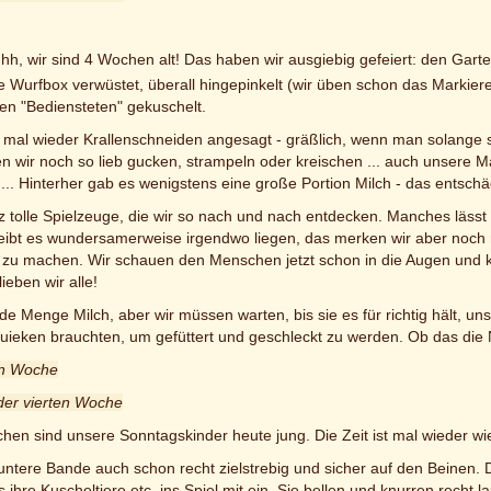
hhh, wir sind 4 Wochen alt! Das haben wir ausgiebig gefeiert: den Gart
e Wurfbox verwüstet, überall hingepinkelt (wir üben schon das Markie
en "Bediensteten" gekuschelt.
mal wieder Krallenschneiden angesagt - gräßlich, wenn man solange sti
wir noch so lieb gucken, strampeln oder kreischen ... auch unsere Ma
.. Hinterher gab es wenigstens eine große Portion Milch - das entschä
 tolle Spielzeuge, die wir so nach und nach entdecken. Manches lässt
bleibt es wundersamerweise irgendwo liegen, das merken wir aber noch 
 zu machen. Wir schauen den Menschen jetzt schon in die Augen und 
eben wir alle!
 Menge Milch, aber wir müssen warten, bis sie es für richtig hält, uns 
quieken brauchten, um gefüttert und geschleckt zu werden. Ob das die 
ten Woche
der vierten Woche
hen sind unsere Sonntagskinder heute jung. Die Zeit ist mal wieder w
untere Bande auch schon recht zielstrebig und sicher auf den Beinen. 
s ihre Kuscheltiere etc. ins Spiel mit ein. Sie bellen und knurren recht 