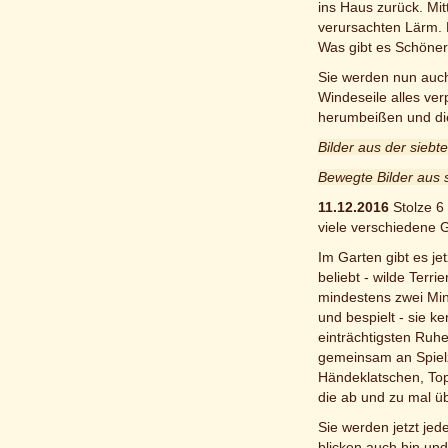
ins Haus zurück. Mit
verursachten Lärm.
Was gibt es Schöner
Sie werden nun auch 
Windeseile alles ver
herumbeißen und die
Bilder aus der sieb
Bewegte Bilder aus
11.12.2016
Stolze 6
viele verschiedene
Im Garten gibt es jet
beliebt - wilde Terr
mindestens zwei Mini
und bespielt - sie k
einträchtigsten Ruhe
gemeinsam an Spielze
Händeklatschen, Top
die ab und zu mal ü
Sie werden jetzt jed
blicken auch hin und