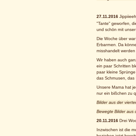
27.11.2016
Jippiiee
"Tante" geworfen, di
und schön mit unser
Die Woche über war 
Erbarmen. Da können 
misshandelt werden .
Wir haben auch ganz
ein paar Schritten 
paar kleine Sprünge
das Schmusen, das li
Unsere Mama hat jede
nur ein bißchen zu 
Bilder aus der vier
Bewegte Bilder aus 
20.11.2016
Drei Woc
Inzwischen ist die m
beziehen jetzt bereit