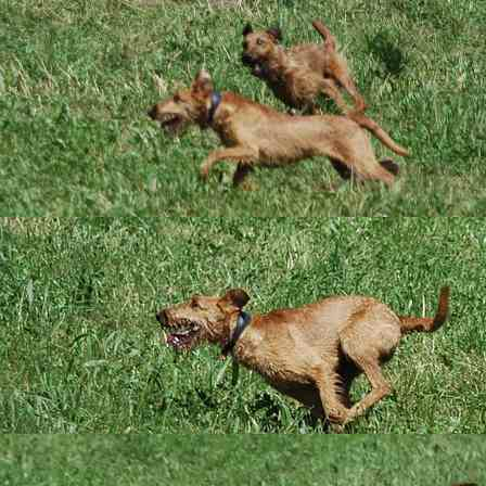
Das sind wir
D-Wurf Welpentagebuch
15.01.2017
Mittlerw
terrierbegeisterten 
Wie immer ist diese
Zuhause tragen; Tra
wünschen Darling / 
Dyvke wird bei uns b