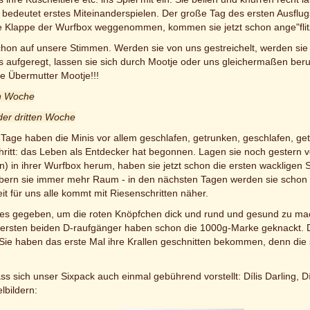
edeutet erstes Miteinanderspielen. Der große Tag des ersten Ausflugs 
e Klappe der Wurfbox weggenommen, kommen sie jetzt schon ange"flit
chon auf unsere Stimmen. Werden sie von uns gestreichelt, werden sie 
s aufgeregt, lassen sie sich durch Mootje oder uns gleichermaßen beru
e Übermutter Mootje!!!
en Woche
der dritten Woche
Tage haben die Minis vor allem geschlafen, getrunken, geschlafen, getru
ritt: das Leben als Entdecker hat begonnen. Lagen sie noch gestern v
n) in ihrer Wurfbox herum, haben sie jetzt schon die ersten wackligen
bern sie immer mehr Raum - in den nächsten Tagen werden sie schon 
it für uns alle kommt mit Riesenschritten näher.
es gegeben, um die roten Knöpfchen dick und rund und gesund zu mac
ie ersten beiden D-raufgänger haben schon die 1000g-Marke geknackt.
. Sie haben das erste Mal ihre Krallen geschnitten bekommen, denn die
ass sich unser Sixpack auch einmal gebührend vorstellt: Dílis Darling, D
elbildern: