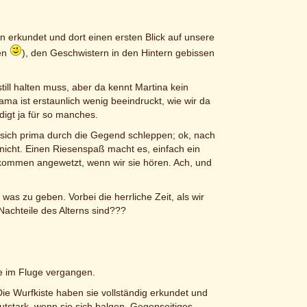
en erkundet und dort einen ersten Blick auf unsere
ren
), den Geschwistern in den Hintern gebissen
ll halten muss, aber da kennt Martina kein
ma ist erstaunlich wenig beeindruckt, wie wir da
digt ja für so manches.
 sich prima durch die Gegend schleppen; ok, nach
nicht. Einen Riesenspaß macht es, einfach ein
kommen angewetzt, wenn wir sie hören. Ach, und
was zu geben. Vorbei die herrliche Zeit, als wir
Nachteile des Alterns sind???
ie im Fluge vergangen.
Die Wurfkiste haben sie vollständig erkundet und
lautstark, wenn sie sich balgen. Gegenseitiges