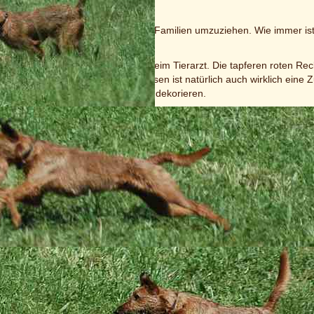
 und alt genug, um in ihre neuen Familien umzuziehen. Wie immer ist 
e erleben ...
che war sicherlich unser Besuch beim Tierarzt. Die tapferen roten Rec
 bisschen Geschrei machen (2x pieksen ist natürlich auch wirklich ein
s Sprechzimmer hundgerecht umzudekorieren.
erweile Spezialisten; nichts ist vor den kleinen Raumausstattern sicher:
höner, ihre Körbchen werden in die verschiedensten Positionen gebrac
e die Spanier haben sie den Pappkarton endlich geschreddert ... es wi
ttlerweile abgebaut, und die Minis haben nun eine Box zum Spielen und 
n, sei es auch nur, um ein besonders tolles Spielzeug dort zu versteck
 sie gut mit uns, Mama und "Tante" spielend im Welpenzimmer verbracht
nten Woche
 der neunten Woche
ne Rasselbande ist mit ihren 8 Wochen altersgerecht frech, rauflustig 
kzuck hat man an Besen, Schrubber oder sogar Staubsauger eine Schw
eine rechte Herausforderung. Doch wenn man sich dann nach getaner A
und sich ganz dicht ankuscheln, dann liebt man sie um so mehr - sie si