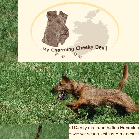
Die Zucht
Hoppla, jetzt komm ich ...
eile sind unsere Dílis-Babies 11 Wochen alt und bis auf Daike haben alle
Familien gefunden.
 Zeit mit Glück und Trauer gleichermaßen verbunden: Glück, dass die 
uer, welche jeder Abschied mit sich bringt und so natürlich auch der 
Finya, Dio / Erwin, Donovan / Leo und Dandy ein traumhaftes Hundele
leiben - Ronja und Mootje haben sie wie wir schon fest ins Herz gesch