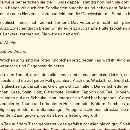
tlerweile beherrschen sie die "Hundeklappe": ständig hört man sie dort 
 Nun haben wir auch den Sandkasten aufgebaut und neben dem Bälleb
es als nach Herzenslust zu buddeln und die Geschwister mit Sand zu 
optisch immer mehr zu Irish Terriern. Das Futter wird nicht mehr pürier
putzt. Zwischendurch bieten wir ihnen jetzt auch harte Futterkroketten 
 Leckerei zermahlen. Sie werden halt groß ...
ten Woche
 siebten Woche
 Wochen jung sind die roten Knöpfchen jetzt. Jeden Tag wird ihr Aktionsr
 Geräusche und Gegenstände heran.
zt einen Tunnel, durch den alle immer erst einmal begeistert flitzen, soba
ierspiele sind da auf jeden Fall garantiert. Auch das Wackelbrett findet
s gleichzeitig, darauf das Gleichgewicht zu halten. Die verschiedenen
ennen: Gras, Stein, Holz, Gitterroste, Novilon, Teppich und Fell. Drinne
stunden auf der Schaukel statt. Interaktives Spiel hat begonnen. Gegen
ugtieren, Tauen und erbeuteten Hölzchen oder Blättern. Furchtlos, abe
fgeklapper oder dem Staubsauger. Autogeräusche beeindrucken sie nich
ber den Zaun gucken, werden bereits freudig begrüßt.
en Tag auf dem Tisch gebürstet - das gefällt nicht allen gleich gut. Spi
 wieder vorsichtig über den Rand; doch keiner ist so draufgängerisch, 