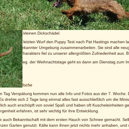
e mittlerweile auch recht spannend. Die erste Ausfahrt ist wie jedesma
erig einen Blick nach draußen zu erhaschen oder beginnen, die Decke
meist seeehhhr müde - ein Stündchen schlafen sie dann tief und fest a
 und lassen sich wiegen, andere ziehen sich mit einem Spielzeug in di
ehne für den kleinen Dickschädel.
r wie beim letzten Wurf den Puppy Test nach Pat Hastings machen las
hen in unbekannter Umgebung zusammenarbeiten. Sie sind alle neugi
nd ihres Charakters fiel zu unserer allergrößten Zufriedenheit aus. B
Verzögerung wg. der Weihnachtstage geht es dann am Dienstag zum I
en Woche
 der achten Woche
m Tag Verspätung kommen nun alle Info und Fotos aus der 7. Woche. 
s drehte sich 2 Tage lang einmal alles fast ausschließlich um die Min
lich auch erschöpft von soviel Spaß und haben oft Kuscheleinheiten ge
genheit erfahren, ist sehr wichtig für ihre Entwicklung.
e auch Bekanntschaft mit dem ersten Hauch von Schnee gemacht. Sel
zen Garten genutzt. Kälte kann ihnen jetzt nichts mehr anhaben, und 