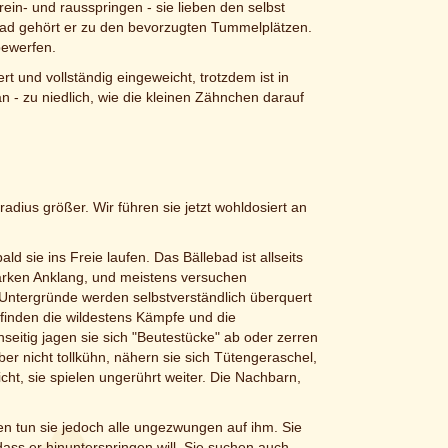
rein- und rausspringen - sie lieben den selbst
ad gehört er zu den bevorzugten Tummelplätzen.
bewerfen.
t und vollständig eingeweicht, trotzdem ist in
an - zu niedlich, wie die kleinen Zähnchen darauf
adius größer. Wir führen sie jetzt wohldosiert an
ld sie ins Freie laufen. Das Bällebad ist allseits
 starken Anklang, und meistens versuchen
 Untergründe werden selbstverständlich überquert
n finden die wildestens Kämpfe und die
seitig jagen sie sich "Beutestücke" ab oder zerren
r nicht tollkühn, nähern sie sich Tütengeraschel,
t, sie spielen ungerührt weiter. Die Nachbarn,
elen tun sie jedoch alle ungezwungen auf ihm. Sie
dass er hinunterspringen will. Sie suchen auch