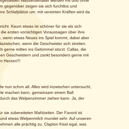
aufgestellten Wasserbehälter werden mit und ohne
 gegenüber zeigen sie sich furchtlos und
hre Schlafplätze um: mit vereinten Kräften wird da
cht. Kaum etwas ist schöner für sie als sich
 die ersten vorsichtigen Voraussagen über ihre
ste, wenn etwas Neues ins Spiel kommt, dabei aber
dazwischen, wenn die Geschwister sich streiten.
ch gerne mitten ins Getümmel stürzt. Callas, die
t den Geschwistern und zankt besonders gerne mit
n Herzen!!!
e nun schon alt. Alles wird inzwischen untersucht,
iele machen kann, gemeinsam einem Ball
 durch das Welpenzimmer ziehen kann. Ja, der
 sie zubereiteten Mahlzeiten. Der Favorit ist
e und etwas Welpenmilch mundet sehr. Auf unseren
men alle prächtig zu. Clapton frisst egal, was