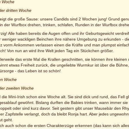
en Woche
der dritten Woche
eigt die große Sause: unsere Candids sind 2 Wochen jung! Grund gen
n der Wurfbox drehen, trinken, schlafen, Runden in der Wurfbox drehen,
rzig! Alle haben bereits die Augen offen und ihr Geburtsgewicht verdreif
r weniger wackligen Beinchen ihre nähere Umgebung zu erkunden - die 
kurz vorm Ankommen verlassen einen die Kräfte und man plumpst einfach
uch! Von nun an wird ihre Welt jeden Tag ein Stückchen größer.
lerweile das erste Mal die Krallen geschnitten, sie können ihre klein
innt etwas Freiheit zurück, die ungeliebte Wurmkur ist über die Bühne
sorge - das Leben ist so schön!
ten Woche
 der zweiten Woche
 die Mini-Irish schon eine Woche alt. Sie sind dick und rund, das Fel
esablauf gewöhnt. Bislang durften die Babies trinken, wann immer sie wo
oppelt oder sind kurz davor. Seit gestern gibt unser Mausebär den Rhy
der Zapfstelle verlangt, doch da bleibt Ronja hart. Aber jedes ungewohn
t geht.
ich auch schon die ersten Charakterzüge erkennen (das kann sich all