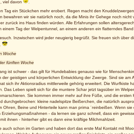
, viel davon
.
en Tag ein Stückchen mehr erobert. Regen macht den Knuddelzwergen ga
 bewahren wir sie natürlich noch, da die Minis ihr Gehege noch nicht
 oder zurück ins Haus finden würden. Alle Erfahrungen sollen altersge
n einem Tag der Welpentunnel, an einem anderen ein flatterndes Band 
esuch. Inzwischen wird jeder neugierig begrüßt. Sie freuen sich über d
..
ten Woche
der fünften Woche
fang ist schwer - das gilt für Hundebabies genauso wie für Menschenki
in der geistigen und körperlichen Entwicklung der Zwerge. Sind sie am
at sich ihr Aktionsradius mittlerweile gehörig erweitert. Die Wurfkiste h
. Das Leben spielt sich für die muntere Schar jetzt tagsüber im Welp
marschieren. Sie kommen immer mehr auf ihre Füße, und die ersten H
 durchgebrochen: kleine nadelspitze Beißerchen, die natürlich ausprob
 in Ohren, Beine und Hinterteile kann man prima ´reinbeißen. Wenn sie
n Erziehungsmaßnahmen - da lernen sie ganz schnell, dass ein gewisser
mit ihnen - hinterher gibt es dann eine kräftige Milchmahlzeit.
e auch schon im Garten und haben dort das erste Mal Kontakt mit Mootj