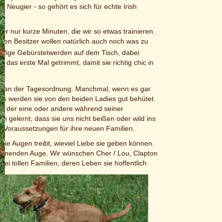
e Neugier - so gehört es sich für echte Irish
r nur kurze Minuten, die wir so etwas trainieren.
euen Besitzer wollen natürlich auch noch was zu
äufige Gebürstetwerden auf dem Tisch, dabei
h das erste Mal getrimmt, damit sie richtig chic in
st an der Tagesordnung. Manchmal, wenn es gar
es werden sie von den beiden Ladies gut behütet.
, ist der eine oder andere während seiner
 gelernt, dass sie uns nicht beißen oder wild ins
n Voraussetzungen für ihre neuen Familien.
die Augen treibt, wieviel Liebe sie geben können.
weinenden Auge. Wir wünschen Cher / Lou, Clapton
ei tollen Familien, deren Leben sie hoffentlich
t. Die tägliche kurze Autofahrt meistern sie