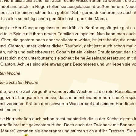
ist Normalität. Sie scheinen auch rechte Wasserratten zu werden: die 
ndet und auch im Regen tollen sie ausgelassen draußen herum. Neuem
 es sich für einen echten Irish gehört! Sehr gerne dekorieren sie auch i
 bis alles so richtig schön gemütlich ist - ganz die Mama.
gt die 5er-Gang ausgelassen und fröhlich. Berührungsängste gibt es ni
d tolle Spiele mit ihren neuen Familien zu spielen. Nun kann man auch
her, die gestern noch eher schüchtern wirkte, ist jetzt häufig die er
nd. Clapton, unser kleiner dicker Raufbold, geht jetzt auch schon mal 
än, ruhig und selbstbewusst. Cobain ist ein kleiner Draufgänger, der si
lässt sich nicht unterbuttern; sie scheut keine Auseinandersetzung mi
lapton. Ach, es sind alle etwas ganz Besonderes und wir lieben sie vo
sten Woche
 der sechsten Woche
te, wie die Zeit vergeht! 5 wundervolle Wochen ist die rote Rasselband
gezerrt. Langsam lernen sie, dass man miteinander herrliche Zerrsp
 mit vereinten Kräften den schweren Wassernapf auf seinem Handtuch
ist immens.
ie Herrschaften auch schon recht manierlich die in der Küche eigens für
Kartoffelbrei mit gekochtem Huhn. Doch auch der Zwieback mit Banan
Mäuse" kommen sie angerannt und stürzen sich auf ihr Fressen. Sie neh