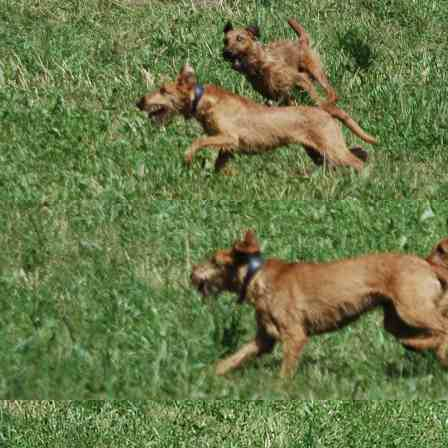
Das sind wir
C-Wurf Welpentagebuch
07.08.2016
Heute ha
schwer. Sie haben s
lieben sie alle aus 
terriergerechte Zuku
Der Abschied
23.07.2016
9 Woche