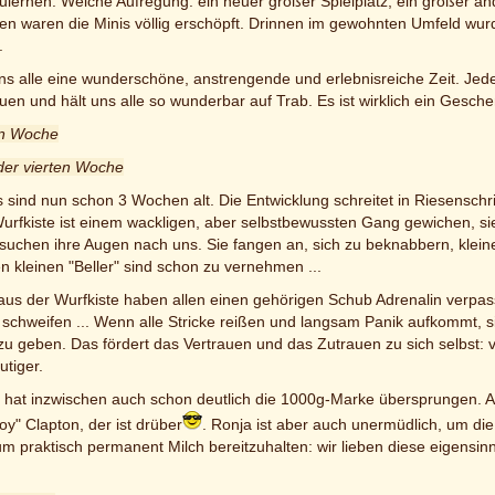
ulernen. Welche Aufregung: ein neuer großer Spielplatz, ein großer 
n waren die Minis völlig erschöpft. Drinnen im gewohnten Umfeld wur
.
uns alle eine wunderschöne, anstrengende und erlebnisreiche Zeit. J
uen und hält uns alle so wunderbar auf Trab. Es ist wirklich ein Gesc
ten Woche
der vierten Woche
s sind nun schon 3 Wochen alt. Die Entwicklung schreitet in Riesenschr
urfkiste ist einem wackligen, aber selbstbewussten Gang gewichen, si
uchen ihre Augen nach uns. Sie fangen an, sich zu beknabbern, klei
n kleinen "Beller" sind schon zu vernehmen ...
aus der Wurfkiste haben allen einen gehörigen Schub Adrenalin verpass
schweifen ... Wenn alle Stricke reißen und langsam Panik aufkommt,
zu geben. Das fördert das Vertrauen und das Zutrauen zu sich selbst: 
tiger.
s hat inzwischen auch schon deutlich die 1000g-Marke übersprungen. A
oy" Clapton, der ist drüber
. Ronja ist aber auch unermüdlich, um die 
m praktisch permanent Milch bereitzuhalten: wir lieben diese eigensinni