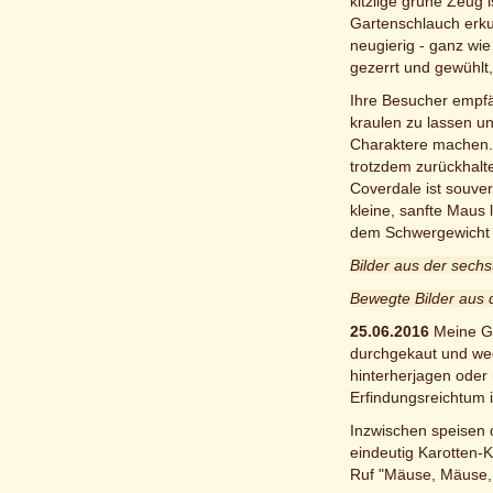
kitzlige grüne Zeug 
Gartenschlauch erku
neugierig - ganz wie
gezerrt und gewühlt,
Ihre Besucher empfän
kraulen zu lassen un
Charaktere machen. C
trotzdem zurückhalte
Coverdale ist souver
kleine, sanfte Maus 
dem Schwergewicht C
Bilder aus der sech
Bewegte Bilder aus
25.06.2016
Meine Gü
durchgekaut und weg
hinterherjagen oder
Erfindungsreichtum 
Inzwischen speisen d
eindeutig Karotten-
Ruf "Mäuse, Mäuse, 