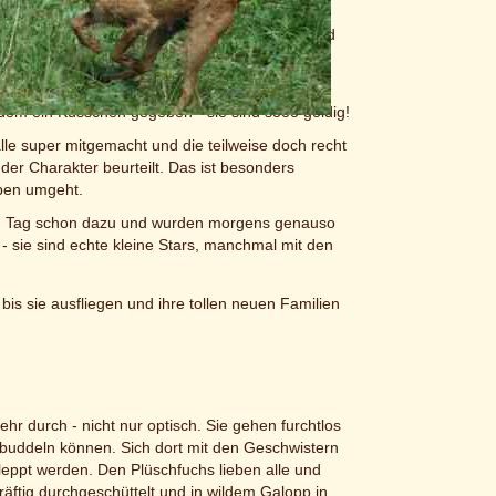
s Autos. Neugierig schauen sie beim
 Da war das Umsteigen in ein anderes Auto und
ßen sie sich untersuchen als wäre das völlig
zdem ein Küsschen gegeben - sie sind sooo goldig!
e super mitgemacht und die teilweise doch recht
er Charakter beurteilt. Das ist besonders
pen umgeht.
em Tag schon dazu und wurden morgens genauso
 - sie sind echte kleine Stars, manchmal mit den
bis sie ausfliegen und ihre tollen neuen Familien
hr durch - nicht nur optisch. Sie gehen furchtlos
t buddeln können. Sich dort mit den Geschwistern
eppt werden. Den Plüschfuchs lieben alle und
äftig durchgeschüttelt und in wildem Galopp in