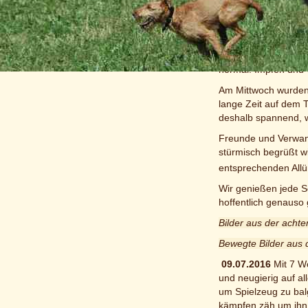
souverän. Die Autob
Flaschenwegwerfen z
der etwas längere We
Beim Tierarzt zeigt
normal. Impfen und 
Am Mittwoch wurden 
lange Zeit auf dem 
deshalb spannend, 
Freunde und Verwan
stürmisch begrüßt wi
entsprechenden All
Wir genießen jede Se
hoffentlich genauso 
Bilder aus der acht
Bewegte Bilder aus
09.07.2016
Mit 7 W
und neugierig auf al
um Spielzeug zu bal
kämpfen zäh um ihn.