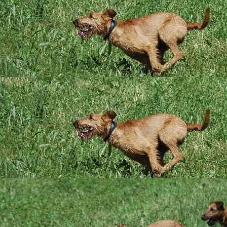
geht mit allem Unbek
Terrier!
Manche laufen inzwis
Sie sollen ja die Lu
... unsere Pogues sind
tun haben, wenn si
geboren ...
überall angefasst und
ihr neues Leben st
Die Spiele werden n
zu bunt wird, greif
Bis allerdings auch 
Erziehungseinheit d
Gesicht springen dü
Alle sind rabaukig u
Für uns alle heißt 
/ Paddy, Coverdale /
genauso bereichern 
Bilder aus der neu
Bewegte Bilder aus
16.07.2016
Die 8. W