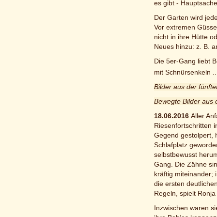
es gibt - Hauptsache
Der Garten wird jed
Vor extremen Güssen
nicht in ihre Hütte
Neues hinzu: z. B. a
Die 5er-Gang liebt B
mit Schnürsenkeln .
Bilder aus der fünf
Bewegte Bilder aus 
18.06.2016
Aller An
Riesenfortschritten 
Gegend gestolpert, h
Schlafplatz geworden
selbstbewusst herum
Gang. Die Zähne sind
kräftig miteinander;
die ersten deutliche
Regeln, spielt Ronja 
Inzwischen waren si