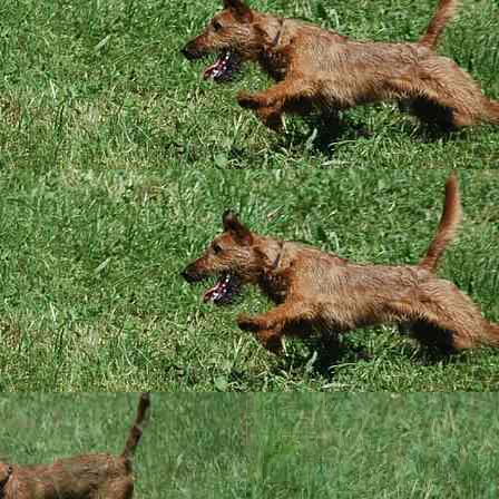
annten vorsichtig, aber angstfrei, um. Erst kurze Skepsis, dann siegt di
chen auch schon ganz manierlich an der Leine; natürlich sind das imme
st behalten, und diese Begrenzung nicht als zwanghaft begreifen. Die n
e die Zwerge in den nächsten Tagen nach Hause holen
. Auch das h
 untersucht zu werden, ist für sie mittlerweile normal. Sie sind nun auc
arten können
.
un immer wilder. Gegenseitiges Zähnezeigen, Anbellen und Kämpfen i
en Ronja und Mootje erzieherisch ein. Auch außerhalb des Welpengeheg
der letzte Mini begriffen hatte, dass er sich respektvoll verhalten muss
urchaus auch mal durch den Garten gekugelt. Sie haben inzwischen auch
rfen. Auch da trägt unsere Erziehung Früchte, und sie haben die beste
nd wild und so verschmust, dass es einem manchmal fast die Tränen in 
es jetzt Abschied nehmen - wie immer mit einem lachenden und einem 
 Clint, Cobain / Flynn und Callas / Vita ein wunderschönes Hundeleben b
wie das unsere ...
nten Woche
 der neunten Woche
oche hat wieder viel Neues in das Leben unserer Zauberzwerge gebrach