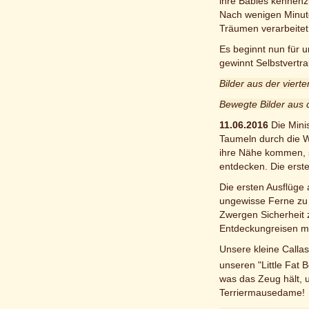
ihre Babies kennenz
Nach wenigen Minute
Träumen verarbeitet
Es beginnt nun für 
gewinnt Selbstvertra
Bilder aus der vier
Bewegte Bilder aus 
11.06.2016
Die Mini
Taumeln durch die W
ihre Nähe kommen, s
entdecken. Die erste
Die ersten Ausflüge 
ungewisse Ferne zu 
Zwergen Sicherheit 
Entdeckungreisen mu
Unsere kleine Calla
unseren "Little Fat B
was das Zeug hält, u
Terriermausedame!