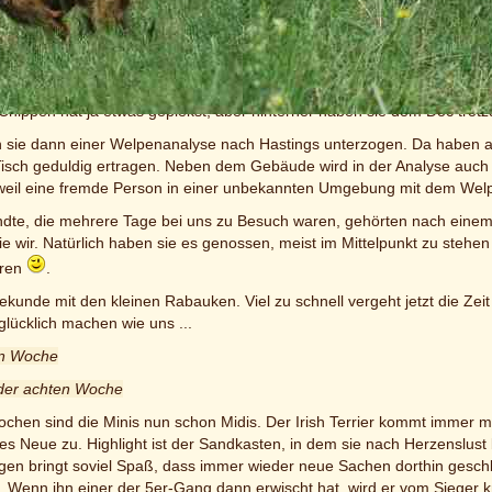
ox ist Gewohnheit wie das Schaukeln und die komischen Geräusche de
u oder lassen sich auf dem Parkplatz unseres Dorfladens bewundern.
g zum Tierarzt natürlich ein Klacks.
en sie sich furchtlos und entgegenkommend. Augen, Ohren und Zähne lie
Chippen hat ja etwas gepiekst, aber hinterher haben sie dem Doc trot
sie dann einer Welpenanalyse nach Hastings unterzogen. Da haben all
Tisch geduldig ertragen. Neben dem Gebäude wird in der Analyse auch d
weil eine fremde Person in einer unbekannten Umgebung mit dem Wel
dte, die mehrere Tage bei uns zu Besuch waren, gehörten nach ein
e wir. Natürlich haben sie es genossen, meist im Mittelpunkt zu stehen
üren
.
kunde mit den kleinen Rabauken. Viel zu schnell vergeht jetzt die Zeit 
glücklich machen wie uns ...
en Woche
 der achten Woche
ochen sind die Minis nun schon Midis. Der Irish Terrier kommt immer me
les Neue zu. Highlight ist der Sandkasten, in dem sie nach Herzenslus
gen bringt soviel Spaß, dass immer wieder neue Sachen dorthin geschl
 Wenn ihn einer der 5er-Gang dann erwischt hat, wird er vom Sieger kr