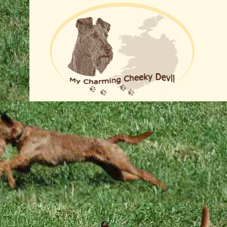
Die Zucht
Hoppla, jetzt komm ich ...
ben wir den letzten Mini in sein neues tolles Zuhause entlassen. Die Z
oviel Freude und Leben in unser Haus gebracht, sie schenken bedingun
vollem Herzen. Aber auch bei unseren Candids wissen wir, dass ihre ne
nft bieten werden. Lebt wohl, Ihr lieben kleinen Kuschelmonster!
n alt und bereit für die Welt! Unbekannte Geräusche, fremde Gerüch