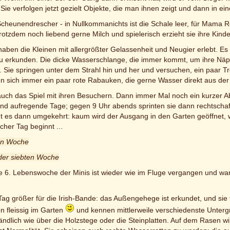
 Sie verfolgen jetzt gezielt Objekte, die man ihnen zeigt und dann in ei
 Scheunendrescher - in Nullkommanichts ist die Schale leer, für Mama 
 trotzdem noch liebend gerne Milch und spielerisch erzieht sie ihre Kind
 haben die Kleinen mit allergrößter Gelassenheit und Neugier erlebt. Es
zu erkunden. Die dicke Wasserschlange, die immer kommt, um ihre Näp
. Sie springen unter dem Strahl hin und her und versuchen, ein paar T
en sich immer ein paar rote Rabauken, die gerne Wasser direkt aus der
 auch das Spiel mit ihren Besuchern. Dann immer Mal noch ein kurzer A
und aufregende Tage; gegen 9 Uhr abends sprinten sie dann rechtschaff
t es dann umgekehrt: kaum wird der Ausgang in den Garten geöffnet,
cher Tag beginnt ...
ten Woche
der siebten Woche
e 6. Lebenswoche der Minis ist wieder wie im Fluge vergangen und wa
Tag größer für die Irish-Bande: das Außengehege ist erkundet, und sie f
en fleissig im Garten
und kennen mittlerweile verschiedenste Unterg
ändlich wie über die Holzstege oder die Steinplatten. Auf dem Rasen 