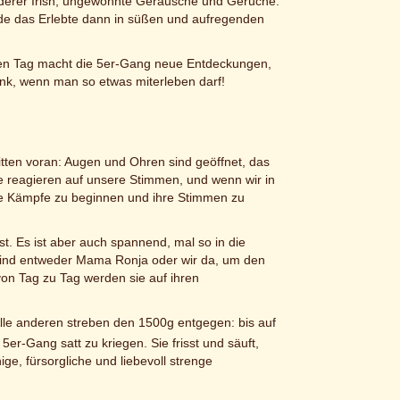
anderer Irish, ungewohnte Geräusche und Gerüche.
de das Erlebte dann in süßen und aufregenden
eden Tag macht die 5er-Gang neue Entdeckungen,
henk, wenn man so etwas miterleben darf!
itten voran: Augen und Ohren sind geöffnet, das
e reagieren auf unsere Stimmen, und wenn wir in
ne Kämpfe zu beginnen und ihre Stimmen zu
t. Es ist aber auch spannend, mal so in die
 sind entweder Mama Ronja oder wir da, um den
von Tag zu Tag werden sie auf ihren
lle anderen streben den 1500g entgegen: bis auf
5er-Gang satt zu kriegen. Sie frisst und säuft,
ge, fürsorgliche und liebevoll strenge