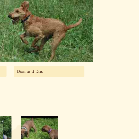
Dies und Das