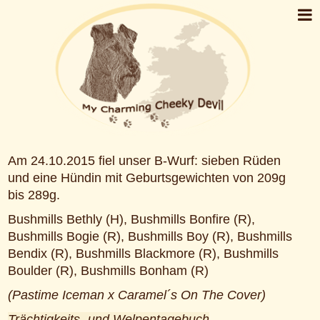
Am 24.10.2015 fiel unser B-Wurf: sieben Rüden
und eine Hündin mit Geburtsgewichten von 209g
bis 289g.
Bushmills Bethly (H), Bushmills Bonfire (R),
Bushmills Bogie (R), Bushmills Boy (R), Bushmills
Bendix (R), Bushmills Blackmore (R), Bushmills
Boulder (R), Bushmills Bonham (R)
(Pastime Iceman x Caramel´s On The Cover)
Trächtigkeits- und Welpentagebuch