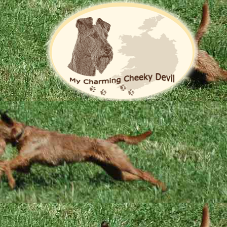
Die Zucht
Hoppla, jetzt komm ich ...
en Woche von unserem B-Wurf: