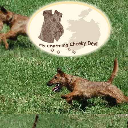
Die Zucht
Hoppla, jetzt komm ich ...
us der siebten Woche von unserem O-Wurf