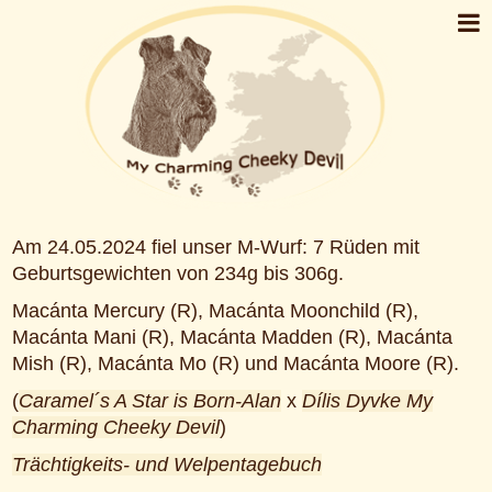
Am 24.05.2024 fiel unser M-Wurf: 7 Rüden mit
Geburtsgewichten von 234g bis 306g.
Macánta Mercury (R), Macánta Moonchild (R),
Macánta Mani (R), Macánta Madden (R), Macánta
Mish (R), Macánta Mo (R) und Macánta Moore (R).
(
Caramel´s A Star is Born-Alan
x
Dílis Dyvke My
Charming Cheeky Devil
)
Trächtigkeits- und Welpentagebuch